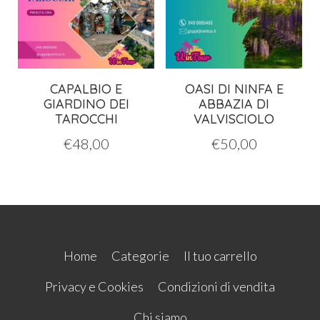
CAPALBIO E
OASI DI NINFA E
GIARDINO DEI
ABBAZIA DI
TAROCCHI
VALVISCIOLO
€
48,00
€
50,00
Home
Categorie
Il tuo carrello
Privacy e Cookies
Condizioni di vendita
Chi siamo